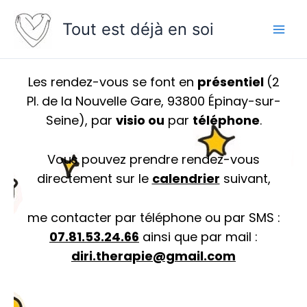
Skip
to
Tout est déjà en soi
content
Les rendez-vous se font en
présentiel
(2
Pl. de la Nouvelle Gare, 93800 Épinay-sur-
Seine), par
visio ou
par
téléphone
.
Vous pouvez prendre rendez-vous
directement sur le
calendrier
suivant,
me contacter par téléphone ou par SMS :
07.81.53.24.66
ainsi que par mail :
diri.therapie@gmail.com