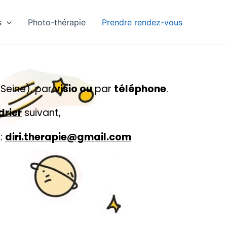
s
Photo-thérapie
Prendre rendez-vous
-Seine), par
visio ou
par
téléphone
.
drier
suivant,
 :
diri.therapie@gmail.com